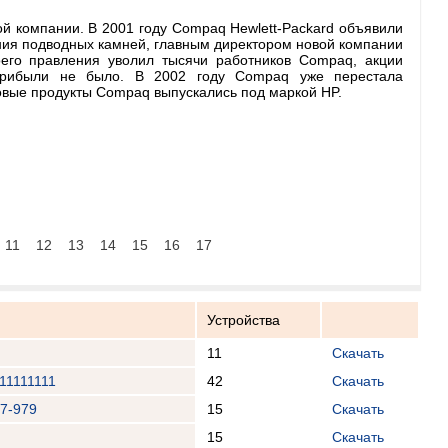
ой компании. В 2001 году Compaq Hewlett-Packard объявили
ения подводных камней, главным директором новой компании
оего правления уволил тысячи работников Compaq, акции
прибыли не было. В 2002 году Compaq уже перестала
овые продукты Compaq выпускались под маркой HP.
11
12
13
14
15
16
17
Устройства
11
Скачать
11111111
42
Скачать
7-979
15
Скачать
15
Скачать