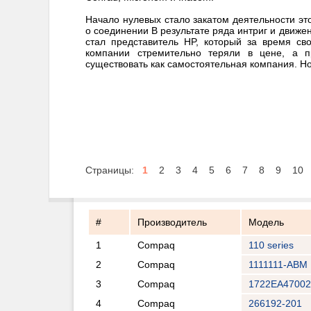
Начало нулевых стало закатом деятельности эт
о соединении В результате ряда интриг и движ
стал представитель HP, который за время св
компании стремительно теряли в цене, а 
существовать как самостоятельная компания. Н
Страницы:
1
2
3
4
5
6
7
8
9
10
#
Производитель
Модель
1
Compaq
110 series
2
Compaq
1111111-ABM 
3
Compaq
1722EA47002
4
Compaq
266192-201