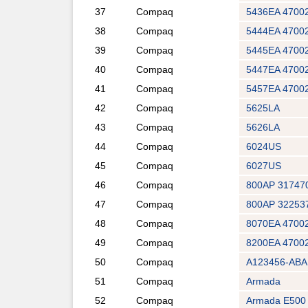
37
Compaq
5436EA 4700
38
Compaq
5444EA 4700
39
Compaq
5445EA 4700
40
Compaq
5447EA 4700
41
Compaq
5457EA 4700
42
Compaq
5625LA
43
Compaq
5626LA
44
Compaq
6024US
45
Compaq
6027US
46
Compaq
800AP 31747
47
Compaq
800AP 32253
48
Compaq
8070EA 4700
49
Compaq
8200EA 4700
50
Compaq
A123456-AB
51
Compaq
Armada
52
Compaq
Armada E500