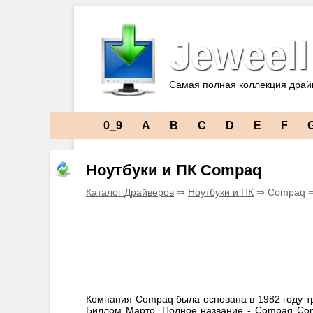
Jeweell
Самая полная коллекция драй
0_9
A
B
C
D
E
F
Ноутбуки и ПК Compaq
Каталог Драйверов
⇒
Ноутбуки и ПК
⇒ Compaq 
Компания Compaq была основана в 1982 году 
Биллом Марто. Полное название - Compaq Comp