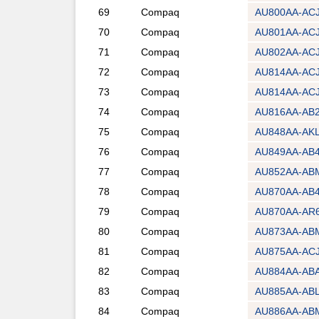
69
Compaq
AU800AA-ACJ
70
Compaq
AU801AA-ACJ
71
Compaq
AU802AA-ACJ
72
Compaq
AU814AA-ACJ
73
Compaq
AU814AA-ACJ
74
Compaq
AU816AA-AB
75
Compaq
AU848AA-AK
76
Compaq
AU849AA-AB
77
Compaq
AU852AA-AB
78
Compaq
AU870AA-AB
79
Compaq
AU870AA-AR
80
Compaq
AU873AA-AB
81
Compaq
AU875AA-ACJ
82
Compaq
AU884AA-AB
83
Compaq
AU885AA-ABL
84
Compaq
AU886AA-AB