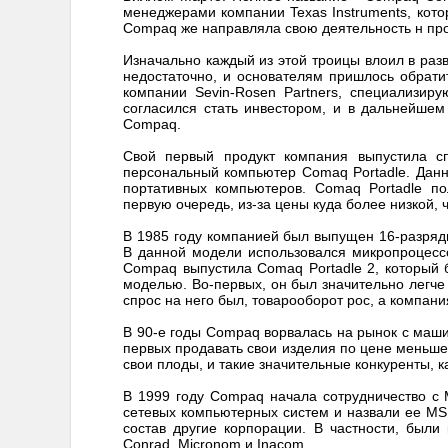
менеджерами компании Texas Instruments, кото
Compaq же направляла свою деятельность н про
Изначально каждый из этой троицы влоил в разв
недостаточно, и основателям пришлось обрати
компании Sevin-Rosen Partners, специализир
согласился стать инвестором, и в дальнейшем
Compaq.
Свой первый продукт компания выпустила сп
персональный компьютер Comaq Portadle. Дан
портативных компьютеров. Comaq Portadle п
первую очередь, из-за цены куда более низкой, 
В 1985 году компанией был выпущен 16-разряд
В данной модели использовался микропроцессор
Compaq выпустила Comaq Portadle 2, который 
моделью. Во-первых, он был значительно легче 
спрос на него был, товарооборот рос, а компан
В 90-е годы Compaq ворвалась на рынок с машин
первых продавать свои изделия по цене меньше
свои плоды, и такие значительные конкуренты, ка
В 1999 году Compaq начала сотрудничество с 
сетевых компьютерных систем и назвали ее MS
состав другие корпорации. В частности, были
Conrad, Micronom и Inacom.