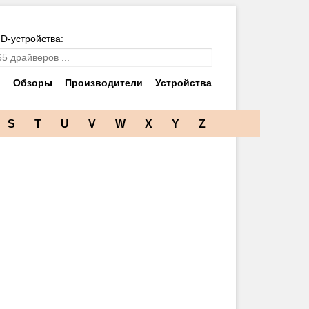
ID-устройства:
и
Обзоры
Производители
Устройства
S
T
U
V
W
X
Y
Z