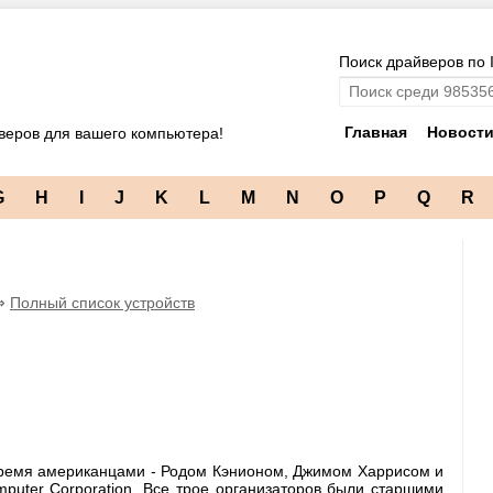
Поиск драйверов по 
Главная
Новост
веров для вашего компьютера!
G
H
I
J
K
L
M
N
O
P
Q
R
⇒
Полный список устройств
тремя американцами - Родом Кэнионом, Джимом Харрисом и
uter Corporation. Все трое организаторов были старшими