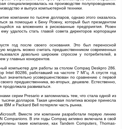
рая специализировалась на производстве полупроводников.
изводство и выпуск компьютерной техники.
итие компании по тысяче долларов, однако этого оказалось
ться за помощью к Бену Розену, который был президентом
ующейся на вложениях в рискованные предприятия. Розен
 ему удалость стать главой совета директоров корпорации
устя год после своего основания. Это был переносной
ную модель можно считать предшественником современных
ользовался довольно широким спросом у потребителей, в
чем у главных конкурентов.
ный компьютер для работы за столом Compaq Deskpro 286.
 Intel 80286, работавший на частоте 7 МГц. А спустя год
был значительно усовершенствован по сравнению с первой
своего предшественника, во-вторых, дешевле. Естественно,
ия продолжала развиваться.
ами серии Presario и запомнилась тем, что стала одной из
 тысячи долларов. Такая ценовая политика вскоре принесла
к IBM и Packard Bell потеряли часть рынка.
Microsoft. Вместе эти компании разработали первую линию
N Companions. В эти годы Compaq активно включала в свой
 куплены такие компании, как Tandem Computers, Thomas-