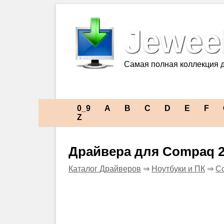
Jeweel
Самая полная коллекция 
0_9
A
B
C
D
E
F
Z
Драйвера для Compaq 2
Каталог Драйверов
⇒
Ноутбуки и ПК
⇒
C