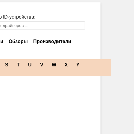
 ID-устройства:
ти
Обзоры
Производители
S
T
U
V
W
X
Y