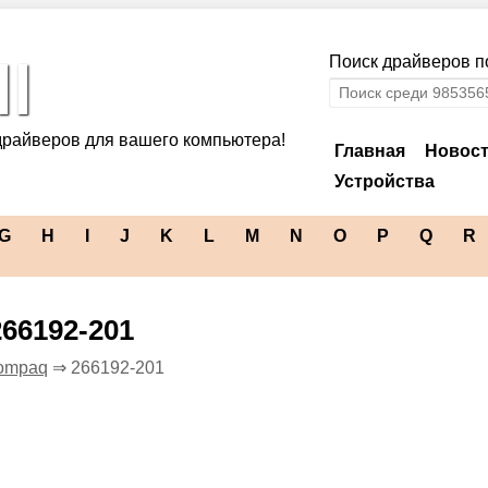
l
Поиск драйверов по
драйверов для вашего компьютера!
Главная
Новос
Устройства
G
H
I
J
K
L
M
N
O
P
Q
R
66192-201
ompaq
⇒ 266192-201