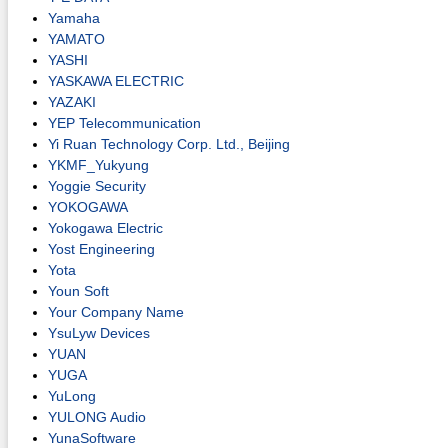
Yamaha
YAMATO
YASHI
YASKAWA ELECTRIC
YAZAKI
YEP Telecommunication
Yi Ruan Technology Corp. Ltd., Beijing
YKMF_Yukyung
Yoggie Security
YOKOGAWA
Yokogawa Electric
Yost Engineering
Yota
Youn Soft
Your Company Name
YsuLyw Devices
YUAN
YUGA
YuLong
YULONG Audio
YunaSoftware