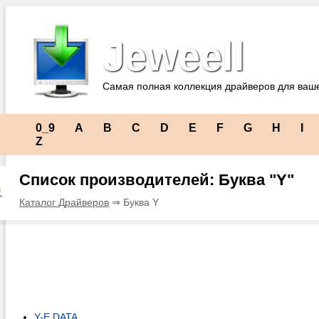
Jeweell
Самая полная коллекция драйверов для ваш
0_9
A
B
C
D
E
F
G
H
I
Z
Список производителей: Буква "Y"
Каталог Драйверов
⇒ Буква Y
Y-E DATA