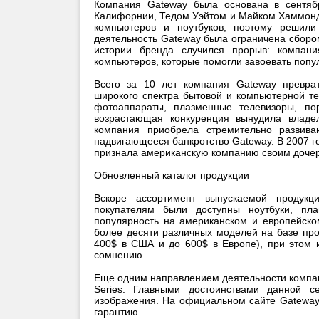
Компания Gateway была основана в сентя
Калифорнии, Тедом Уэйтом и Майком Хаммонд
компьютеров и ноутбуков, поэтому решили
деятельность Gateway была ограничена сбором
истории бренда случился прорыв: компани
компьютеров, которые помогли завоевать попу
Всего за 10 лет компания Gateway преврат
широкого спектра бытовой и компьютерной т
фотоаппараты, плазменные телевизоры, по
возрастающая конкуренция вынудила владе
компания приобрела стремительно развив
надвигающееся банкротство Gateway. В 2007 го
признала американскую компанию своим доче
Обновленный каталог продукции
Вскоре ассортимент выпускаемой продук
покупателям были доступны ноутбуки, пл
популярность на американском и европейско
более десяти различных моделей на базе про
400$ в США и до 600$ в Европе), при этом 
сомнению.
Еще одним направлением деятельности компа
Series. Главными достоинствами данной с
изображения. На официальном сайте Gateway
гарантию.