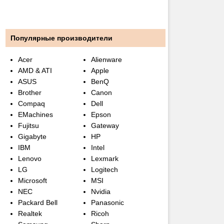
Популярные производители
Acer
Alienware
AMD & ATI
Apple
ASUS
BenQ
Brother
Canon
Compaq
Dell
EMachines
Epson
Fujitsu
Gateway
Gigabyte
HP
IBM
Intel
Lenovo
Lexmark
LG
Logitech
Microsoft
MSI
NEC
Nvidia
Packard Bell
Panasonic
Realtek
Ricoh