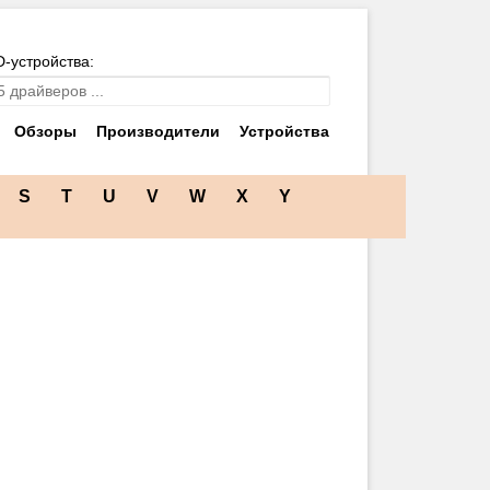
D-устройства:
Обзоры
Производители
Устройства
S
T
U
V
W
X
Y