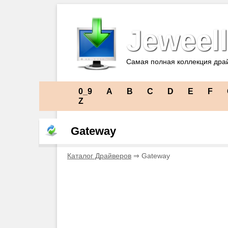
Jeweell
Самая полная коллекция дра
0_9
A
B
C
D
E
F
Z
Gateway
Каталог Драйверов
⇒ Gateway