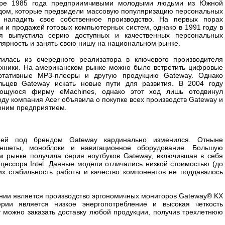
бре 1985 года предприимчивыми молодыми людьми из Южной
ом, которые предвидели массовую популяризацию персональных
 наладить свое собственное производство. На первых порах
 и продажей готовых компьютерных систем, однако в 1991 году в
я выпустила серию доступных и качественных персональных
лярность и занять свою нишу на национальном рынке.
илась из очередного реализатора в ключевого производителя
ехники. На американском рынке можно было встретить цифровые
ртативные MP3-плееры и другую продукцию Gateway. Однако
льцев Gateway искать новые пути для развития. В 2004 году
ающуюся фирму eMachines, однако этот ход лишь отодвинул
ду компания Acer объявила о покупке всех производств Gateway и
рним предприятием.
цией под брендом Gateway кардинально изменился. Отныне
аншеты, моноблоки и навигационное оборудование. Большую
м рынке получила серия ноутбуков Gateway, включившая в себя
цессора Intel. Данные модели отличались низкой стоимостью (до
их стабильность работы и качество компонентов не поддавалось
нии является производство эргономичных мониторов Gateway® KX
ерии является низкое энергопотребление и высокая четкость
 можно заказать доставку любой продукции, получив трехлетнюю