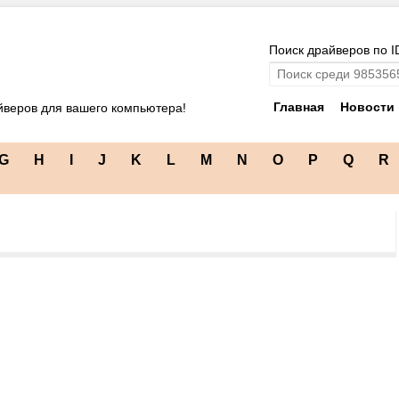
Поиск драйверов по I
Главная
Новости
йверов для вашего компьютера!
G
H
I
J
K
L
M
N
O
P
Q
R