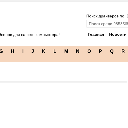
Поиск драйверов по I
Главная
Новости
йверов для вашего компьютера!
G
H
I
J
K
L
M
N
O
P
Q
R