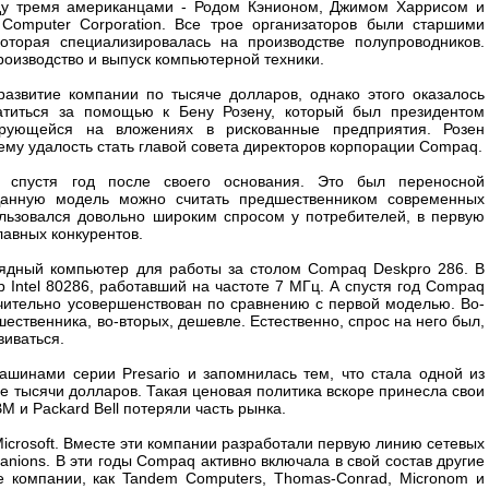
ду тремя американцами - Родом Кэнионом, Джимом Харрисом и
omputer Corporation. Все трое организаторов были старшими
оторая специализировалась на производстве полупроводников.
оизводство и выпуск компьютерной техники.
развитие компании по тысяче долларов, однако этого оказалось
атиться за помощью к Бену Розену, который был президентом
зирующейся на вложениях в рискованные предприятия. Розен
ему удалость стать главой совета директоров корпорации Compaq.
 спустя год после своего основания. Это был переносной
Данную модель можно считать предшественником современных
ользовался довольно широким спросом у потребителей, в первую
главных конкурентов.
ядный компьютер для работы за столом Compaq Deskpro 286. В
Intel 80286, работавший на частоте 7 МГц. А спустя год Compaq
ачительно усовершенствован по сравнению с первой моделью. Во-
шественника, во-вторых, дешевле. Естественно, спрос на него был,
виваться.
ашинами серии Presario и запомнилась тем, что стала одной из
е тысячи долларов. Такая ценовая политика вскоре принесла свои
BM и Packard Bell потеряли часть рынка.
icrosoft. Вместе эти компании разработали первую линию сетевых
ions. В эти годы Compaq активно включала в свой состав другие
ие компании, как Tandem Computers, Thomas-Conrad, Micronom и