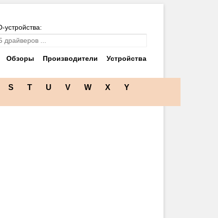
D-устройства:
Обзоры
Производители
Устройства
S
T
U
V
W
X
Y