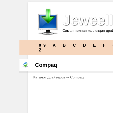
Jeweell
Самая полная коллекция дра
0_9
A
B
C
D
E
F
Z
Compaq
Каталог Драйверов
⇒ Compaq