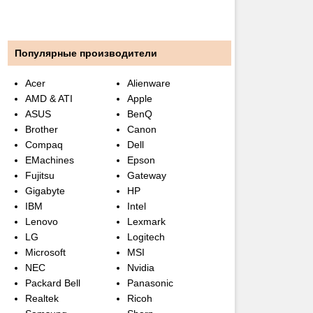
Популярные производители
Acer
Alienware
AMD & ATI
Apple
ASUS
BenQ
Brother
Canon
Compaq
Dell
EMachines
Epson
Fujitsu
Gateway
Gigabyte
HP
IBM
Intel
Lenovo
Lexmark
LG
Logitech
Microsoft
MSI
NEC
Nvidia
Packard Bell
Panasonic
Realtek
Ricoh