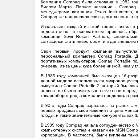
Компания Compaq была основана в 1982 го
Биллом Марто. Полное название - Compaq C
менеджерами компании Texas Instruments, к
Compaq же направляла свою деятельность н пр
Изначально каждый из этой троицы влоил в 
недостаточно, и основателям пришлось обр
компании Sevin-Rosen Partners, специали
согласился стать инвестором, и в дальнейшем 
Свой первый продукт компания выпустила
персональный компьютер Comaq Portadle. 
портативных компьютеров. Comaq Portadle п
очередь, из-за цены куда более низкой, чем у 
В 1985 году компанией был выпущен 16-разр
данной модели использовался микропроцессор 
выпустила Comaq Portadle 2, который был зн
первых, он был значительно легче своего пред
товарооборот рос, а компания продолжала раз
В 90-е годы Compaq ворвалась на рынок с м
первых продавать свои изделия по цене меньш
плоды, и такие значительные конкуренты, как I
В 1999 году Compaq начала сотрудничество с M
компьютерных систем и назвали ее MSN Compan
корпорации. В частности, были куплены так