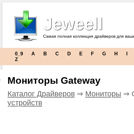
Jeweell
Самая полная коллекция драйверов для ваш
0_9
A
B
C
D
E
F
G
H
I
Z
Мониторы Gateway
Каталог Драйверов
⇒
Мониторы
⇒ 
устройств