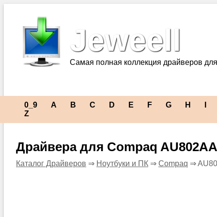
Jeweell
Самая полная коллекция драйверов для
0_9
A
B
C
D
E
F
G
H
I
Z
Драйвера для Compaq AU802AA
Каталог Драйверов
⇒
Ноутбуки и ПК
⇒
Compaq
⇒ AU80