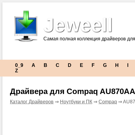
Jeweell
Самая полная коллекция драйверов для
0_9
A
B
C
D
E
F
G
H
I
Z
Драйвера для Compaq AU870AA
Каталог Драйверов
⇒
Ноутбуки и ПК
⇒
Compaq
⇒ AU87