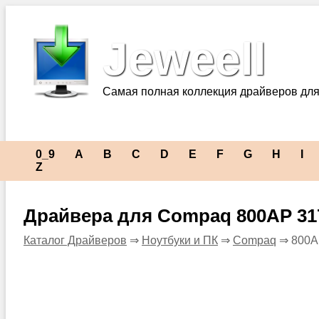
Jeweell
Самая полная коллекция драйверов для
0_9
A
B
C
D
E
F
G
H
I
Z
Драйвера для Compaq 800AP 31
Каталог Драйверов
⇒
Ноутбуки и ПК
⇒
Compaq
⇒ 800A