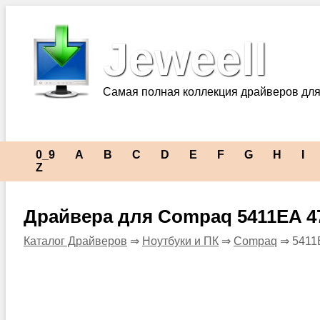
Jeweell
Самая полная коллекция драйверов для
0_9
A
B
C
D
E
F
G
H
I
Z
Драйвера для Compaq 5411EA 4
Каталог Драйверов
⇒
Ноутбуки и ПК
⇒
Compaq
⇒ 5411