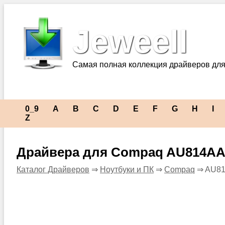
Jeweell
Самая полная коллекция драйверов для
0_9
A
B
C
D
E
F
G
H
I
Z
Драйвера для Compaq AU814AA
Каталог Драйверов
⇒
Ноутбуки и ПК
⇒
Compaq
⇒ AU81