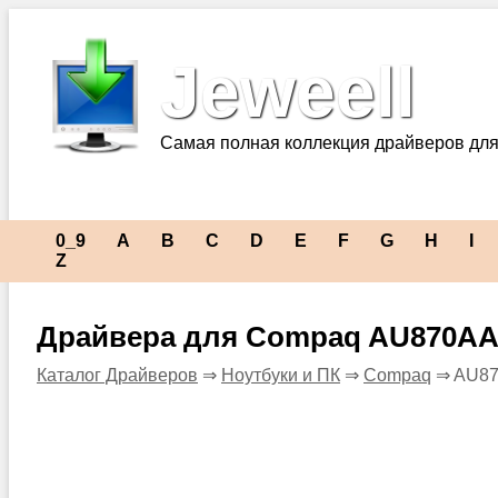
Jeweell
Самая полная коллекция драйверов для
0_9
A
B
C
D
E
F
G
H
I
Z
Драйвера для Compaq AU870AA
Каталог Драйверов
⇒
Ноутбуки и ПК
⇒
Compaq
⇒ AU87