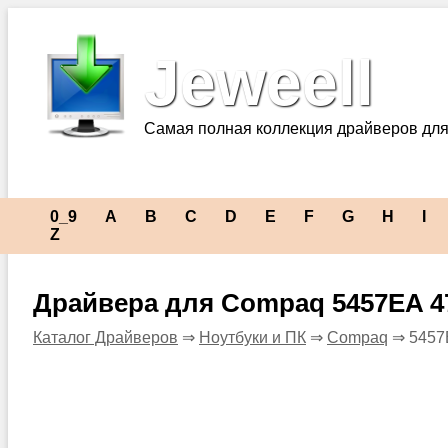
Jeweell
Самая полная коллекция драйверов для
0_9
A
B
C
D
E
F
G
H
I
Z
Драйвера для Compaq 5457EA 4
Каталог Драйверов
⇒
Ноутбуки и ПК
⇒
Compaq
⇒ 5457