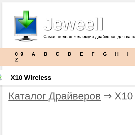
Jeweell
Самая полная коллекция драйверов для ваш
0_9
A
B
C
D
E
F
G
H
I
Z
X10 Wireless
Каталог Драйверов
⇒ X10 