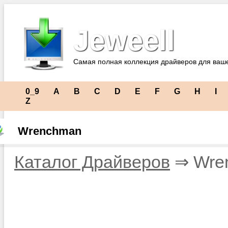
Jeweell
Самая полная коллекция драйверов для ваш
0_9
A
B
C
D
E
F
G
H
I
Z
Wrenchman
Каталог Драйверов
⇒ Wre