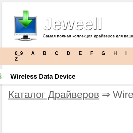
Jeweell
Самая полная коллекция драйверов для ваш
0_9
A
B
C
D
E
F
G
H
I
Z
Wireless Data Device
Каталог Драйверов
⇒ Wire