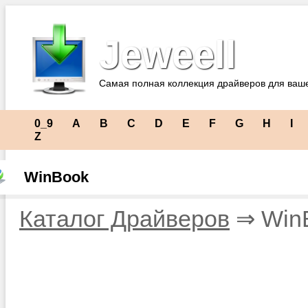
Jeweell
Самая полная коллекция драйверов для ваш
0_9
A
B
C
D
E
F
G
H
I
Z
WinBook
Каталог Драйверов
⇒ Win