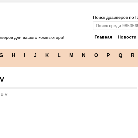
Поиск драйверов по I
Главная
Новости
йверов для вашего компьютера!
G
H
I
J
K
L
M
N
O
P
Q
R
.V
 B.V