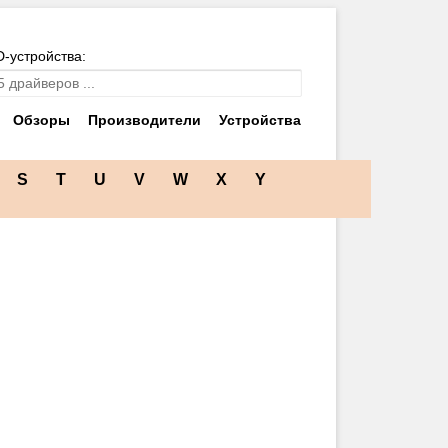
D-устройства:
Обзоры
Производители
Устройства
S
T
U
V
W
X
Y