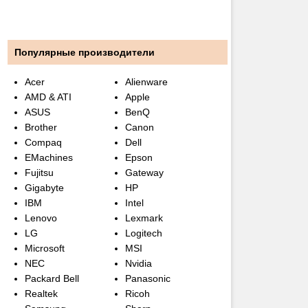
Популярные производители
Acer
Alienware
AMD & ATI
Apple
ASUS
BenQ
Brother
Canon
Compaq
Dell
EMachines
Epson
Fujitsu
Gateway
Gigabyte
HP
IBM
Intel
Lenovo
Lexmark
LG
Logitech
Microsoft
MSI
NEC
Nvidia
Packard Bell
Panasonic
Realtek
Ricoh