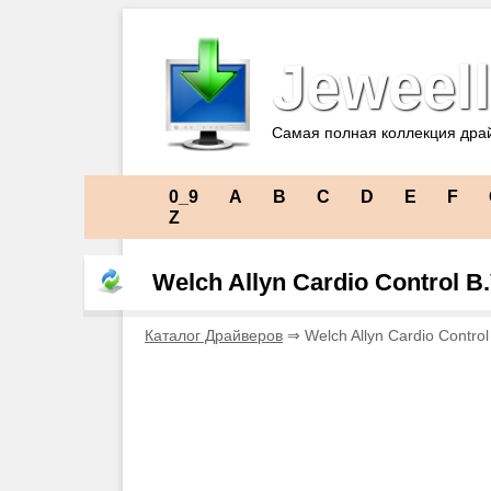
Jeweell
Самая полная коллекция дра
0_9
A
B
C
D
E
F
Z
Welch Allyn Cardio Control B
Каталог Драйверов
⇒ Welch Allyn Cardio Control