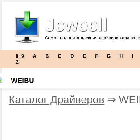
Jeweell
Самая полная коллекция драйверов для ваш
0_9
A
B
C
D
E
F
G
H
I
Z
WEIBU
Каталог Драйверов
⇒ WEI