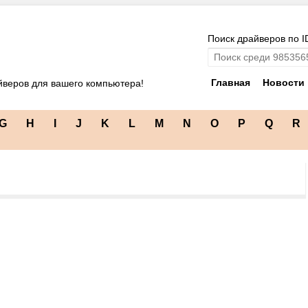
Поиск драйверов по I
Главная
Новости
йверов для вашего компьютера!
G
H
I
J
K
L
M
N
O
P
Q
R