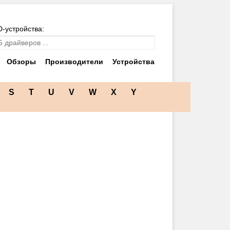
D-устройства:
Обзоры
Производители
Устройства
S
T
U
V
W
X
Y