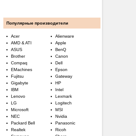
Популярные производители
Acer
Alienware
AMD & ATI
Apple
ASUS
BenQ
Brother
Canon
Compaq
Dell
EMachines
Epson
Fujitsu
Gateway
Gigabyte
HP
IBM
Intel
Lenovo
Lexmark
LG
Logitech
Microsoft
MSI
NEC
Nvidia
Packard Bell
Panasonic
Realtek
Ricoh