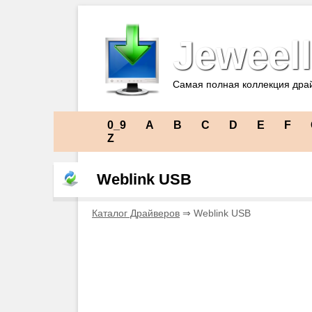
Jeweell
Самая полная коллекция дра
0_9
A
B
C
D
E
F
Z
Weblink USB
Каталог Драйверов
⇒ Weblink USB