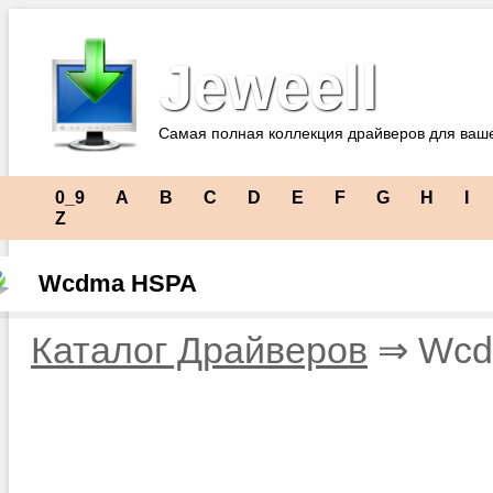
Jeweell
Самая полная коллекция драйверов для ваш
0_9
A
B
C
D
E
F
G
H
I
Z
Wcdma HSPA
Каталог Драйверов
⇒ Wcd