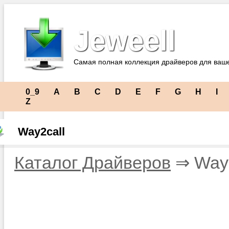
Jeweell
Самая полная коллекция драйверов для ваш
0_9
A
B
C
D
E
F
G
H
I
Z
Way2call
Каталог Драйверов
⇒ Way2