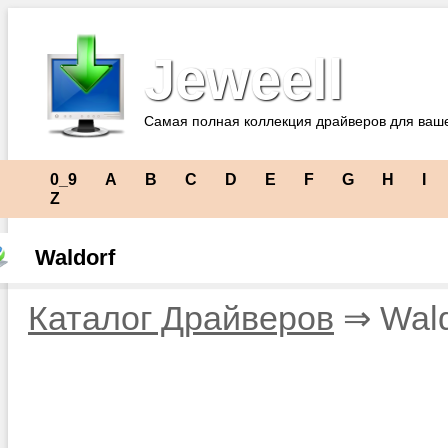
Jeweell
Самая полная коллекция драйверов для ваш
0_9
A
B
C
D
E
F
G
H
I
Z
Waldorf
Каталог Драйверов
⇒ Wald