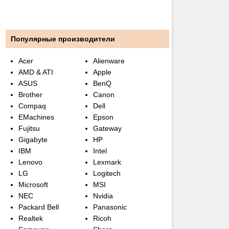
Популярные производители
Acer
Alienware
AMD & ATI
Apple
ASUS
BenQ
Brother
Canon
Compaq
Dell
EMachines
Epson
Fujitsu
Gateway
Gigabyte
HP
IBM
Intel
Lenovo
Lexmark
LG
Logitech
Microsoft
MSI
NEC
Nvidia
Packard Bell
Panasonic
Realtek
Ricoh