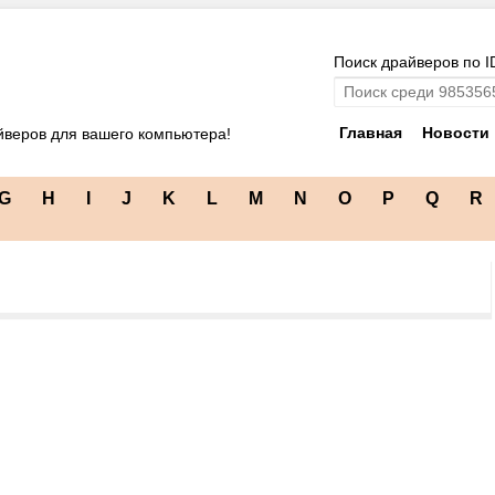
Поиск драйверов по I
Главная
Новости
йверов для вашего компьютера!
G
H
I
J
K
L
M
N
O
P
Q
R