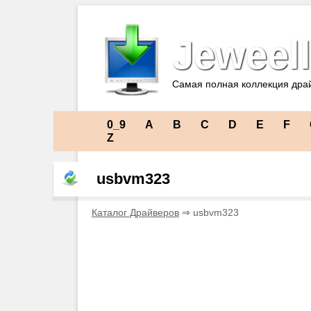
Jeweell
Самая полная коллекция дра
0_9
A
B
C
D
E
F
Z
usbvm323
Каталог Драйверов
⇒ usbvm323