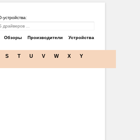
D-устройства:
Обзоры
Производители
Устройства
S
T
U
V
W
X
Y