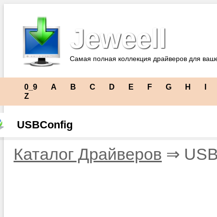
Jeweell
Самая полная коллекция драйверов для ваш
0_9
A
B
C
D
E
F
G
H
I
Z
USBConfig
Каталог Драйверов
⇒ USB