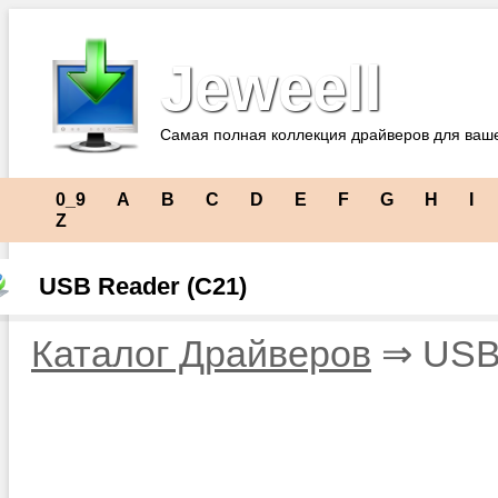
Jeweell
Самая полная коллекция драйверов для ваш
0_9
A
B
C
D
E
F
G
H
I
Z
USB Reader (C21)
Каталог Драйверов
⇒ USB 