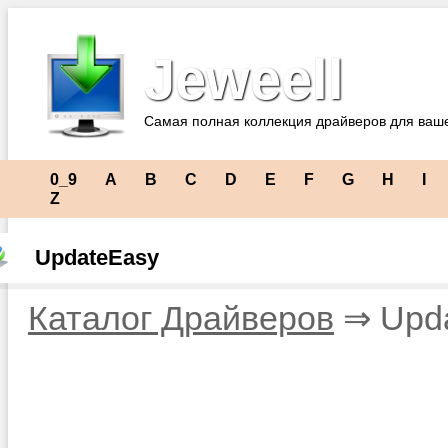
Jeweell
Самая полная коллекция драйверов для ваш
0_9
A
B
C
D
E
F
G
H
I
Z
UpdateEasy
Каталог Драйверов
⇒ Upd