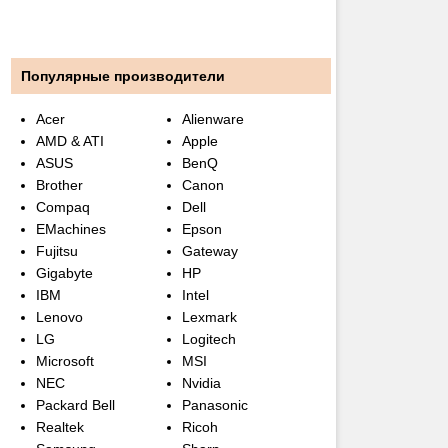
Популярные производители
Acer
Alienware
AMD & ATI
Apple
ASUS
BenQ
Brother
Canon
Compaq
Dell
EMachines
Epson
Fujitsu
Gateway
Gigabyte
HP
IBM
Intel
Lenovo
Lexmark
LG
Logitech
Microsoft
MSI
NEC
Nvidia
Packard Bell
Panasonic
Realtek
Ricoh