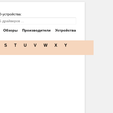
D-устройства:
Обзоры
Производители
Устройства
S
T
U
V
W
X
Y