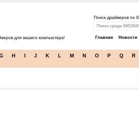
Поиск драйверов по I
Главная
Новости
йверов для вашего компьютера!
G
H
I
J
K
L
M
N
O
P
Q
R