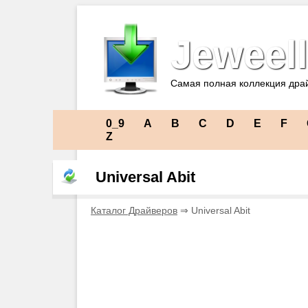
Jeweell
Самая полная коллекция дра
0_9
A
B
C
D
E
F
Z
Universal Abit
Каталог Драйверов
⇒ Universal Abit