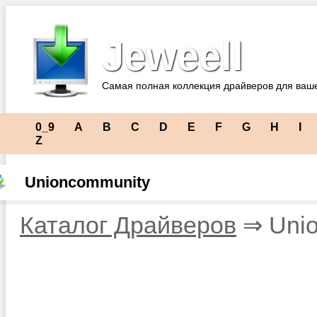
Jeweell
Самая полная коллекция драйверов для ваш
0_9
A
B
C
D
E
F
G
H
I
Z
Unioncommunity
Каталог Драйверов
⇒ Unio