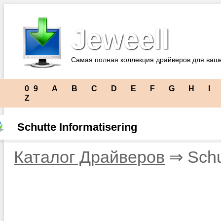
Jeweell
Самая полная коллекция драйверов для ваш
0_9
A
B
C
D
E
F
G
H
I
Z
Schutte Informatisering
Каталог Драйверов
⇒ Schut