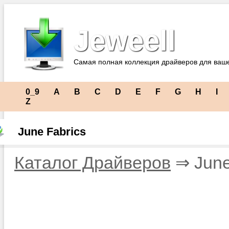
Jeweell
Самая полная коллекция драйверов для ваш
0_9
A
B
C
D
E
F
G
H
I
Z
June Fabrics
Каталог Драйверов
⇒ June