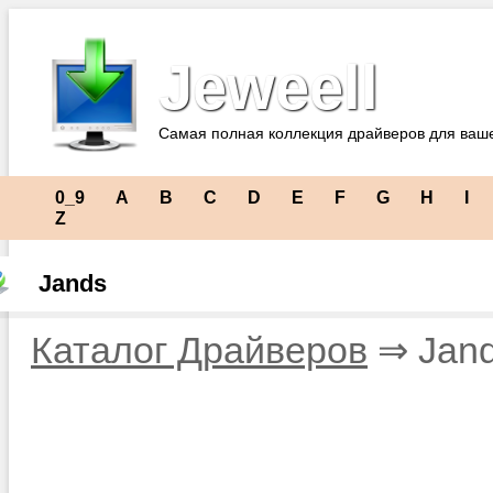
Jeweell
Самая полная коллекция драйверов для ваш
0_9
A
B
C
D
E
F
G
H
I
Z
Jands
Каталог Драйверов
⇒ Jan