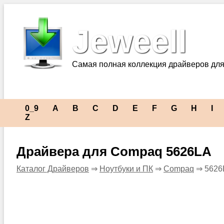
Jeweell
Самая полная коллекция драйверов для
0_9
A
B
C
D
E
F
G
H
I
Z
Драйвера для Compaq 5626LA
Каталог Драйверов
⇒
Ноутбуки и ПК
⇒
Compaq
⇒ 5626