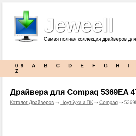
Jeweell
Самая полная коллекция драйверов для
0_9
A
B
C
D
E
F
G
H
I
Z
Драйвера для Compaq 5369EA 4
Каталог Драйверов
⇒
Ноутбуки и ПК
⇒
Compaq
⇒ 5369