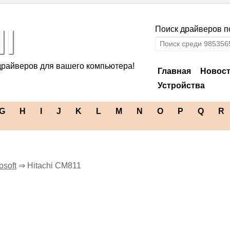
l
Поиск драйверов по
драйверов для вашего компьютера!
Главная
Новос
Устройства
G
H
I
J
K
L
M
N
O
P
Q
R
osoft
⇒ Hitachi CM811