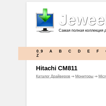
Jeweel
Самая полная коллекция 
0_9
A
B
C
D
E
F
Z
Hitachi CM811
Каталог Драйверов
⇒
Мониторы
⇒
Micr