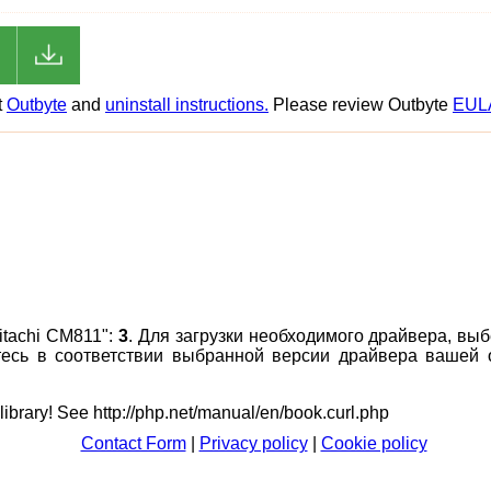
t
Outbyte
and
uninstall instructions.
Please review Outbyte
EUL
itachi CM811":
3
. Для загрузки необходимого драйвера, выб
итесь в соответствии выбранной версии драйвера вашей
 library! See http://php.net/manual/en/book.curl.php
Contact Form
|
Privacy policy
|
Cookie policy