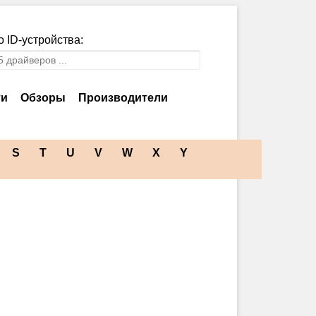
 ID-устройства:
ти
Обзоры
Производители
S
T
U
V
W
X
Y