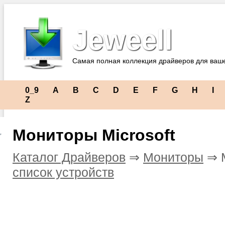
Jeweell
Самая полная коллекция драйверов для ваш
0_9
A
B
C
D
E
F
G
H
I
Z
Мониторы Microsoft
Каталог Драйверов
⇒
Мониторы
⇒ M
список устройств