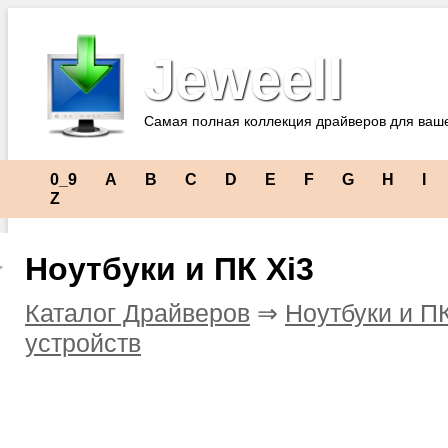
Jeweell
Самая полная коллекция драйверов для ваш
0_9
A
B
C
D
E
F
G
H
I
Z
Ноутбуки и ПК Xi3
Каталог Драйверов
⇒
Ноутбуки и П
устройств