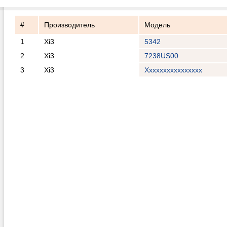
#
Производитель
Модель
1
Xi3
5342
2
Xi3
7238US00
3
Xi3
Xxxxxxxxxxxxxxxx