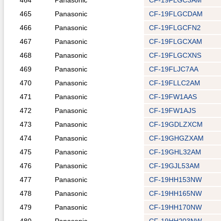
464
Panasonic
CF-19FLGC3AM
465
Panasonic
CF-19FLGCDAM
466
Panasonic
CF-19FLGCFN2
467
Panasonic
CF-19FLGCXAM
468
Panasonic
CF-19FLGCXNS
469
Panasonic
CF-19FLJC7AA
470
Panasonic
CF-19FLLC2AM
471
Panasonic
CF-19FW1AAS
472
Panasonic
CF-19FW1AJS
473
Panasonic
CF-19GDLZXCM
474
Panasonic
CF-19GHGZXAM
475
Panasonic
CF-19GHL32AM
476
Panasonic
CF-19GJL53AM
477
Panasonic
CF-19HH153NW
478
Panasonic
CF-19HH165NW
479
Panasonic
CF-19HH170NW