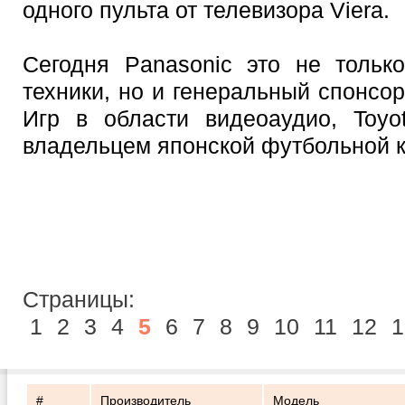
одного пульта от телевизора Viera.
Сегодня Panasonic это не тольк
техники, но и генеральный спонсо
Игр в области видеоаудио, Toyo
владельцем японской футбольной 
Страницы:
1
2
3
4
5
6
7
8
9
10
11
12
1
#
Производитель
Модель