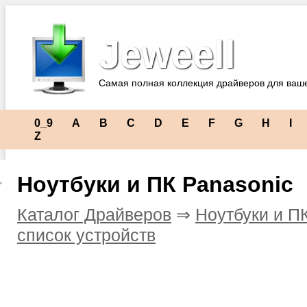
Jeweell
Самая полная коллекция драйверов для ваш
0_9
A
B
C
D
E
F
G
H
I
Z
Ноутбуки и ПК Panasonic
Каталог Драйверов
⇒
Ноутбуки и П
список устройств