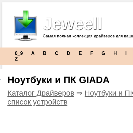
Jeweell
Самая полная коллекция драйверов для ваш
0_9
A
B
C
D
E
F
G
H
I
Z
Ноутбуки и ПК GIADA
Каталог Драйверов
⇒
Ноутбуки и П
список устройств