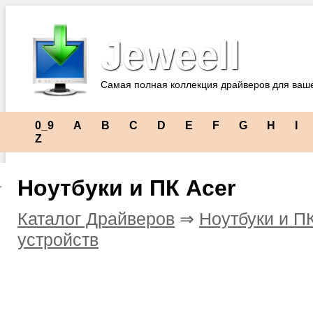
Jeweell
Самая полная коллекция драйверов для ваш
0_9
A
B
C
D
E
F
G
H
I
Z
Ноутбуки и ПК Acer
Каталог Драйверов
⇒
Ноутбуки и П
устройств