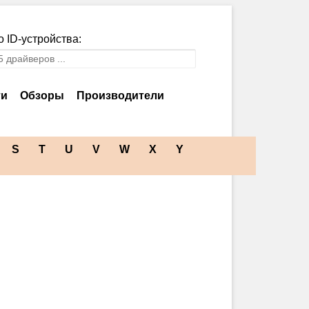
 ID-устройства:
ти
Обзоры
Производители
S
T
U
V
W
X
Y