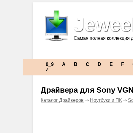
Jeweel
Самая полная коллекция 
0_9
A
B
C
D
E
F
Z
Драйвера для Sony VG
Каталог Драйверов
⇒
Ноутбуки и ПК
⇒
S