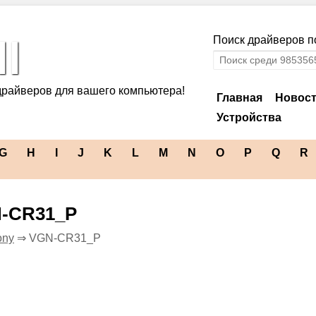
l
Поиск драйверов по
драйверов для вашего компьютера!
Главная
Новос
Устройства
G
H
I
J
K
L
M
N
O
P
Q
R
N-CR31_P
ony
⇒ VGN-CR31_P