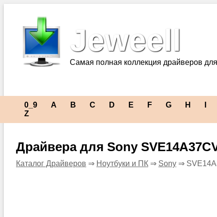
Jeweell
Самая полная коллекция драйверов для
0_9
A
B
C
D
E
F
G
H
I
Z
Драйвера для Sony SVE14A37C
Каталог Драйверов
⇒
Ноутбуки и ПК
⇒
Sony
⇒ SVE14A