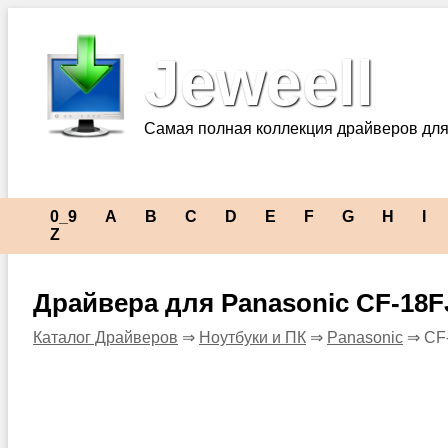
Jeweell
Самая полная коллекция драйверов для
0_9
A
B
C
D
E
F
G
H
I
Z
Драйвера для Panasonic CF-18
Каталог Драйверов
⇒
Ноутбуки и ПК
⇒
Panasonic
⇒ CF