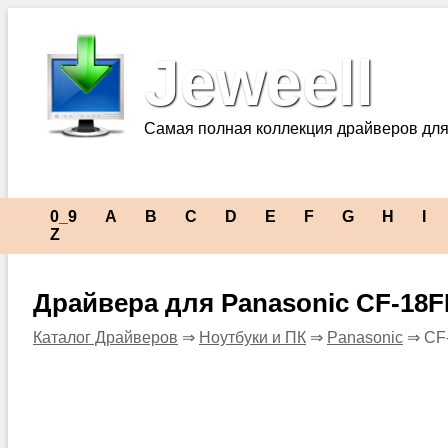
Jeweell
Самая полная коллекция драйверов для
0_9
A
B
C
D
E
F
G
H
I
Z
Драйвера для Panasonic CF-18
Каталог Драйверов
⇒
Ноутбуки и ПК
⇒
Panasonic
⇒ CF