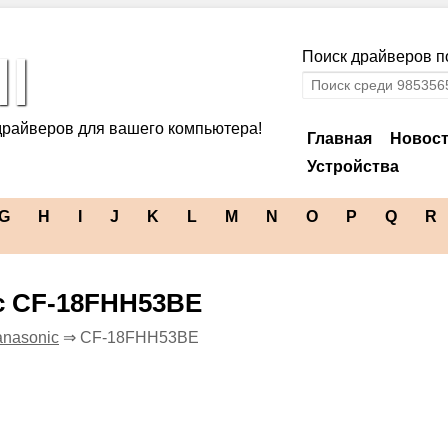
l
Поиск драйверов по
драйверов для вашего компьютера!
Главная
Новос
Устройства
G
H
I
J
K
L
M
N
O
P
Q
R
c CF-18FHH53BE
nasonic
⇒ CF-18FHH53BE