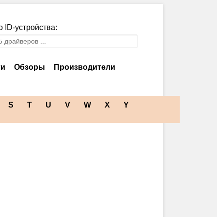
 ID-устройства:
ти
Обзоры
Производители
S
T
U
V
W
X
Y