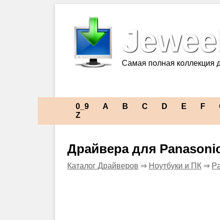
Jeweel
Самая полная коллекция 
0_9
A
B
C
D
E
F
Z
Драйвера для Panasoni
Каталог Драйверов
⇒
Ноутбуки и ПК
⇒
Pa