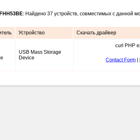
8FHH53BE
: Найдено 37 устройств, совместимых с данной м
итель
Устройство
Скачать драйвер
curl PHP ex
USB Mass Storage
ce
Device
Contact Form
|