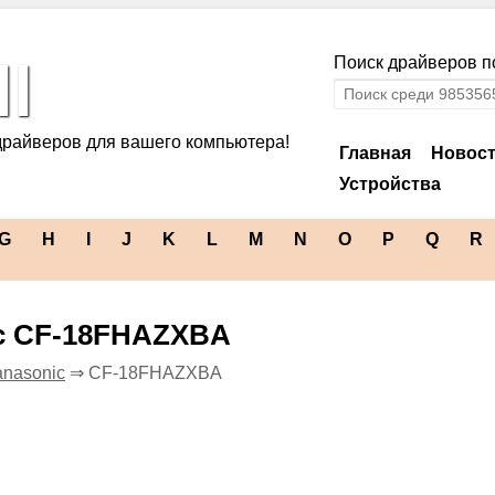
l
Поиск драйверов по
драйверов для вашего компьютера!
Главная
Новос
Устройства
G
H
I
J
K
L
M
N
O
P
Q
R
ic CF-18FHAZXBA
nasonic
⇒ CF-18FHAZXBA