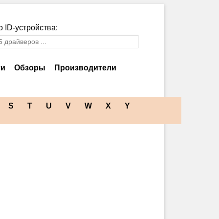
 ID-устройства:
ти
Обзоры
Производители
S
T
U
V
W
X
Y