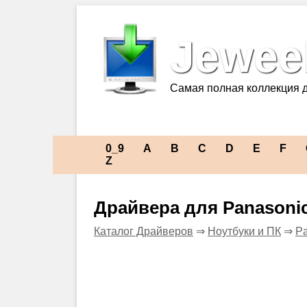
Jeweel
Самая полная коллекция 
0_9
A
B
C
D
E
F
Z
Драйвера для Panason
Каталог Драйверов
⇒
Ноутбуки и ПК
⇒
Pa