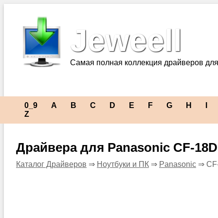
Jeweell
Самая полная коллекция драйверов для
0_9
A
B
C
D
E
F
G
H
I
Z
Драйвера для Panasonic CF-1
Каталог Драйверов
⇒
Ноутбуки и ПК
⇒
Panasonic
⇒ CF