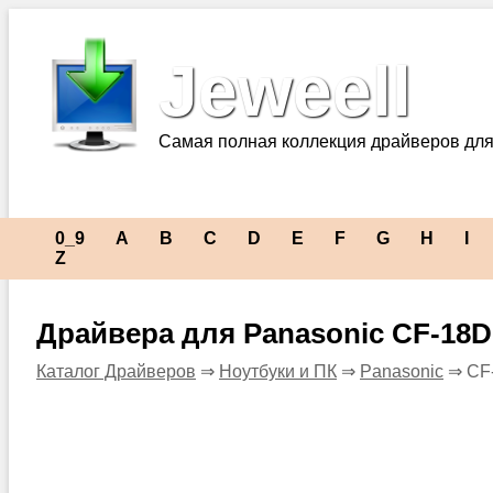
Jeweell
Самая полная коллекция драйверов для
0_9
A
B
C
D
E
F
G
H
I
Z
Драйвера для Panasonic CF-18
Каталог Драйверов
⇒
Ноутбуки и ПК
⇒
Panasonic
⇒ CF