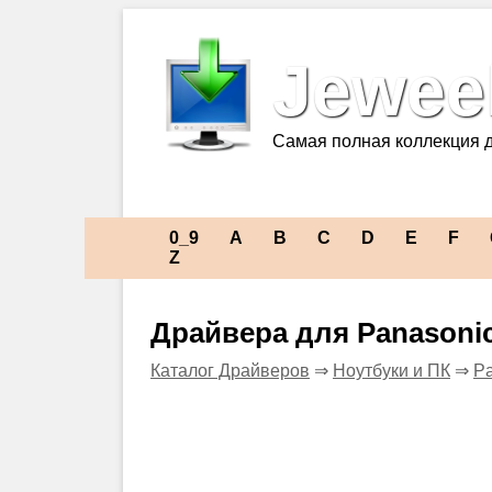
Jeweel
Самая полная коллекция 
0_9
A
B
C
D
E
F
Z
Драйвера для Panason
Каталог Драйверов
⇒
Ноутбуки и ПК
⇒
Pa