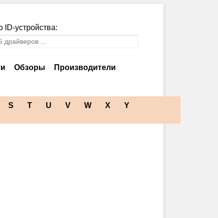
 ID-устройства:
ти
Обзоры
Производители
S
T
U
V
W
X
Y