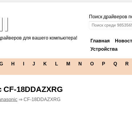
l
Поиск драйверов по
драйверов для вашего компьютера!
Главная
Новос
Устройства
G
H
I
J
K
L
M
N
O
P
Q
R
ic CF-18DDAZXRG
nasonic
⇒ CF-18DDAZXRG