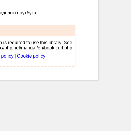
оделью ноутбука.
 is required to use this library! See
p://php.net/manual/en/book.curl.php
 policy
|
Cookie policy