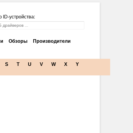
 ID-устройства:
ти
Обзоры
Производители
S
T
U
V
W
X
Y