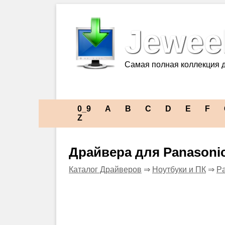
Jeweel
Самая полная коллекция 
0_9
A
B
C
D
E
F
Z
Драйвера для Panasoni
Каталог Драйверов
⇒
Ноутбуки и ПК
⇒
Pa