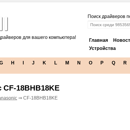
l
Поиск драйверов по
драйверов для вашего компьютера!
Главная
Новос
Устройства
G
H
I
J
K
L
M
N
O
P
Q
R
c CF-18BHB18KE
nasonic
⇒ CF-18BHB18KE